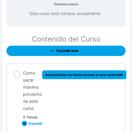
Primeros pasos
Este curso está cerrado actualmente
Contenido del Curso
Expandir todo
Lecciones
Como
Actualmente no tienes acceso a este contenido
sacar
máximo
provecho
de este
curso
5 Temas
Expandir
Como
sacar