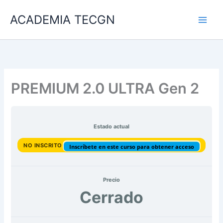
Ir
ACADEMIA TECGN
al
contenido
PREMIUM 2.0 ULTRA Gen 2
Estado actual
NO INSCRITO
Inscríbete en este curso para obtener acceso
Precio
Cerrado