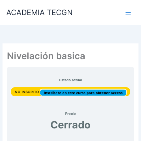
Ir
ACADEMIA TECGN
al
contenido
Nivelación basica
Estado actual
NO INSCRITO
Inscríbete en este curso para obtener acceso
Precio
Cerrado