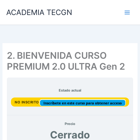
Ir
ACADEMIA TECGN
al
contenido
2. BIENVENIDA CURSO
PREMIUM 2.0 ULTRA Gen 2
Estado actual
NO INSCRITO
Inscríbete en este curso para obtener acceso
Precio
Cerrado